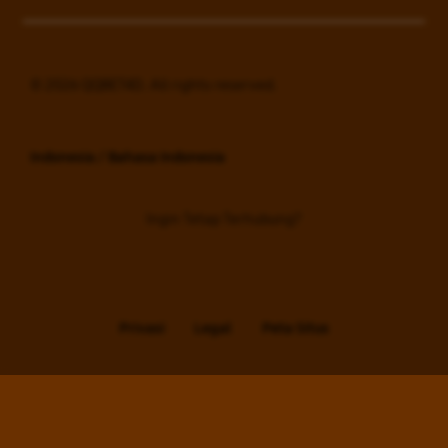
© 2026 QQBET4D. All rights reserved.
Indonesia / Bahasa Indonesia
Ingin Tetap Terhubung?
Privasi
Legal
Peta Situs