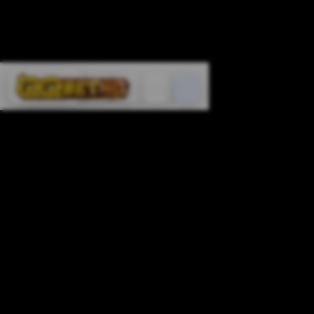
Cari
Troli
Login
Navigation
QQBET4D: Situs Slot
Gacor Terbaik, Pasti
Gampang JP!
INFORMASI
TERUPDATE QQBET4D